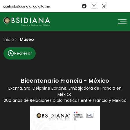
contacto@obsidianadigital.mx
Inicio
search
Museo
Inicio
arrow_circle_left
Regresar
Nosotros
Revistas
Científicos
Blog
Biblioteca
Bicentenario Francia - México
Museo
Excma. Sra. Delphine Borione, Embajadora de Francia en
México.
200 años de Relaciones Diplomáticas entre Francia y México