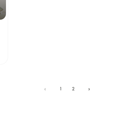
‹
›
1
2