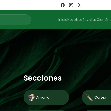
Inicio
Nosotros
Revistas
Científi
e
Secciones
Amorfo
Córtex