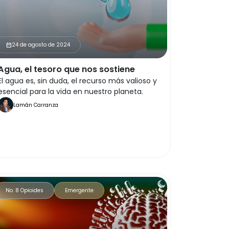
24 de agosto de 2024
calendar_month
Agua, el tesoro que nos sostiene
El agua es, sin duda, el recurso más valioso y
esencial para la vida en nuestro planeta.
Lamán Carranza
No. 8 Opioides
Emergente