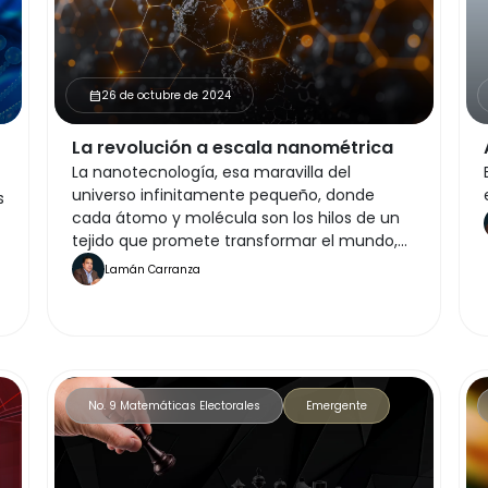
26 de octubre de 2024
calendar_month
La revolución a escala nanométrica
La nanotecnología, esa maravilla del
universo infinitamente pequeño, donde
s
cada átomo y molécula son los hilos de un
tejido que promete transformar el mundo,
ha sido subestimada y frenada en nuestro
Lamán Carranza
país, principalmente por su aparente alto
costo. Pero, ¿qué resulta más oneroso?
¿Invertir en el futuro o depender de otros
países para resolver nuestros propios
desafíos?
No. 9 Matemáticas Electorales
Emergente