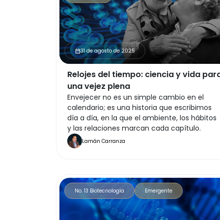
31 de agosto de 2025
calendar_month
Relojes del tiempo: ciencia y vida par
una vejez plena
Envejecer no es un simple cambio en el
calendario; es una historia que escribimos
día a día, en la que el ambiente, los hábitos
y las relaciones marcan cada capítulo.
Lamán Carranza
No. 13 Biotecnología
Emergente