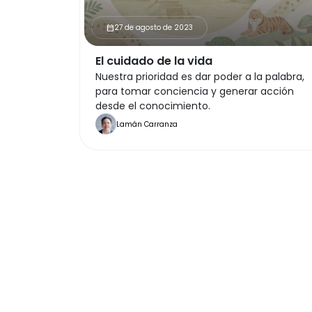
27 de agosto de 2023
calendar_month
El cuidado de la vida
Nuestra prioridad es dar poder a la palabra,
para tomar conciencia y generar acción
desde el conocimiento.
Lamán Carranza