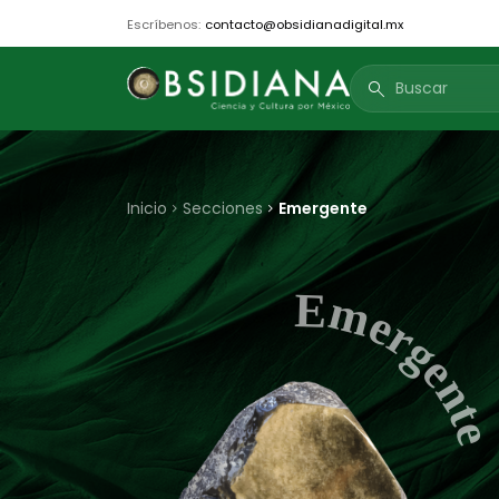
Escríbenos:
contacto@obsidianadigital.mx
search
Inicio
Secciones
Emergente
Emergent