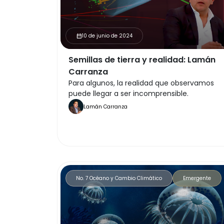
10 de junio de 2024
calendar_month
Semillas de tierra y realidad: Lamán
Carranza
Para algunos, la realidad que observamos
puede llegar a ser incomprensible.
Lamán Carranza
No. 7 Océano y Cambio Climático
Emergente