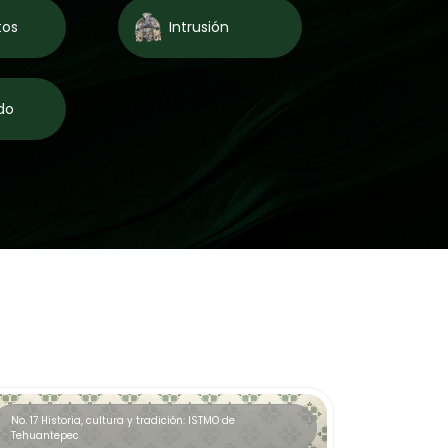
tos
Intrusión
do
No. 17 Historia, cultura y tradición: ISTMO de
Tehuantepec