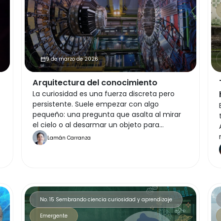
9 de marzo de 2026
calendar_month
Arquitectura del conocimiento
La curiosidad es una fuerza discreta pero
persistente. Suele empezar con algo
pequeño: una pregunta que asalta al mirar
el cielo o al desarmar un objeto para
entender cómo funciona. Sin embargo,
Lamán Carranza
cuando esa chispa se organiza y se suma a
la voluntad de cientos de personas, deja de
ser una inquietud individual para convertirse
en algo monumental. El resultado son las
"supermáquinas", la materialización física de
una apuesta colectiva por lo desconocido
No. 15 Sembrando ciencia curiosidad y aprendizaje
que va mucho más allá de la simple
Emergente
ingeniería.