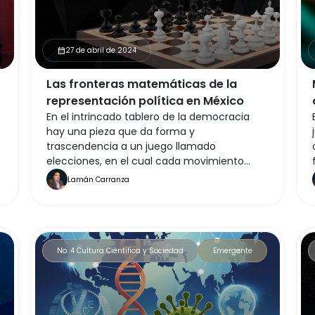
27 de abril de 2024
calendar_month
Las fronteras matemáticas de la
representación política en México
En el intrincado tablero de la democracia
hay una pieza que da forma y
trascendencia a un juego llamado
elecciones, en el cual cada movimiento
define el destino de las naciones y sus
Lamán Carranza
habitantes; son métodos y algoritmos que
inclinan la balanza del deseo popular hacia
un lado u otro: las matemáticas electorales.
No. 4 Cultura Científica y Sociedad
Emergente