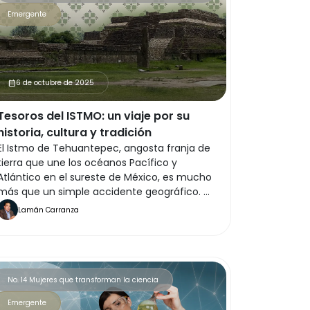
Emergente
6 de octubre de 2025
calendar_month
Tesoros del ISTMO: un viaje por su
historia, cultura y tradición
El Istmo de Tehuantepec, angosta franja de
tierra que une los océanos Pacífico y
Atlántico en el sureste de México, es mucho
más que un simple accidente geográfico. A
lo largo de su historia, esta región ha sido un
Lamán Carranza
puente entre diversas culturas, un crisol
donde se han fundido tradiciones indígenas,
españolas y africanas, dando lugar a una
rica y compleja identidad cultural.
No. 14 Mujeres que transforman la ciencia
Emergente