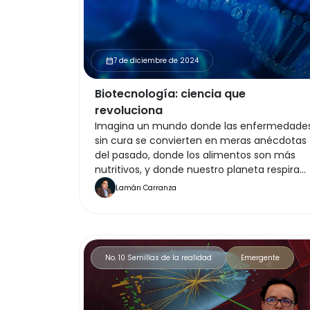
7 de diciembre de 2024
calendar_month
Biotecnología: ciencia que
revoluciona
Imagina un mundo donde las enfermedade
sin cura se convierten en meras anécdotas
del pasado, donde los alimentos son más
nutritivos, y donde nuestro planeta respira
aliviado gracias a prácticas sostenibles. Este
Lamán Carranza
es el futuro que la biotecnología está
construyendo.
No. 10 Semillas de la realidad
Emergente