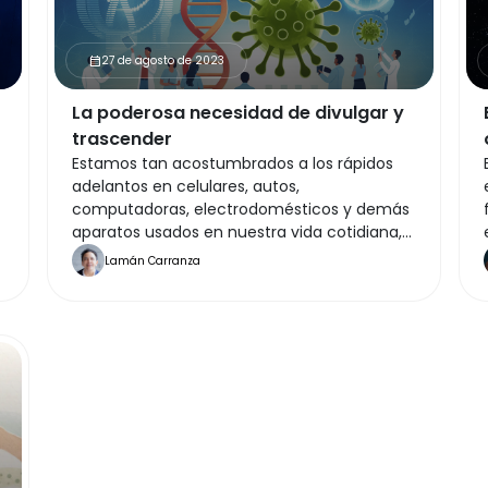
27 de agosto de 2023
calendar_month
La poderosa necesidad de divulgar y
trascender
Estamos tan acostumbrados a los rápidos
adelantos en celulares, autos,
computadoras, electrodomésticos y demás
aparatos usados en nuestra vida cotidiana,
que ya no percibimos la importancia y el
Lamán Carranza
n
gran impacto que tienen la ciencia y la
tecnología en el mundo actual.