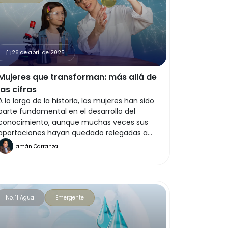
26 de abril de 2025
calendar_month
Mujeres que transforman: más allá de
las cifras
A lo largo de la historia, las mujeres han sido
parte fundamental en el desarrollo del
conocimiento, aunque muchas veces sus
aportaciones hayan quedado relegadas a
los márgenes de los libros, silenciadas en los
Lamán Carranza
laboratorios o eclipsadas por estructuras
que no las reconocían como sujetas de
saber.
No. 11 Agua
Emergente