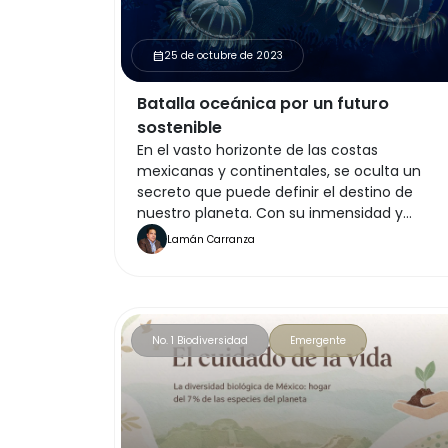
25 de octubre de 2023
calendar_month
Batalla oceánica por un futuro
sostenible
En el vasto horizonte de las costas
mexicanas y continentales, se oculta un
secreto que puede definir el destino de
nuestro planeta. Con su inmensidad y
misterio, los océanos son mucho más que
Lamán Carranza
inconmensurables extensiones de agua; so
los pilares mismos de la vida en la Tierra,
guardianes de nuestro clima y cronistas
silenciosos de la historia de la humanidad.
No. 1 Biodiversidad
Emergente