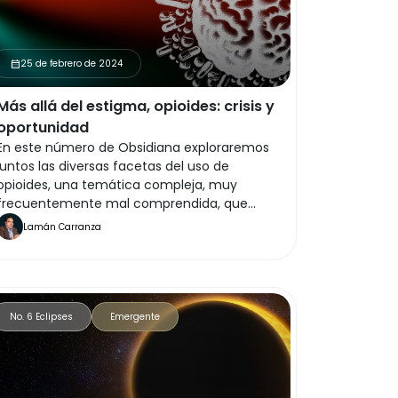
25 de febrero de 2024
calendar_month
Más allá del estigma, opioides: crisis y
oportunidad
En este número de Obsidiana exploraremos
juntos las diversas facetas del uso de
opioides, una temática compleja, muy
frecuentemente mal comprendida, que
requiere un análisis profundo.
Lamán Carranza
No. 6 Eclipses
Emergente