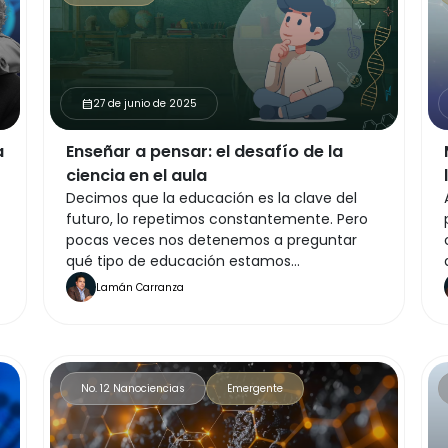
27 de junio de 2025
calendar_month
a
Enseñar a pensar: el desafío de la
ciencia en el aula
Decimos que la educación es la clave del
futuro, lo repetimos constantemente. Pero
pocas veces nos detenemos a preguntar
qué tipo de educación estamos
construyendo. ¿Formamos estudiantes que
Lamán Carranza
saben repetir información, o personas con
pensamiento crítico?
No. 12 Nanociencias
Emergente