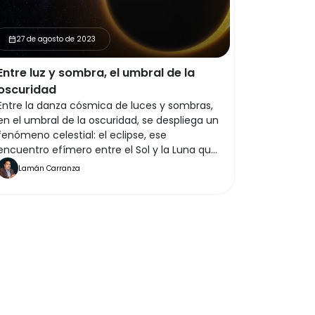
27 de agosto de 2023
calendar_month
Entre luz y sombra, el umbral de la
oscuridad
Entre la danza cósmica de luces y sombras,
en el umbral de la oscuridad, se despliega un
fenómeno celestial: el eclipse, ese
encuentro efímero entre el Sol y la Luna que
ha fascinado a la humanidad desde el inicio
Lamán Carranza
de los tiempos.