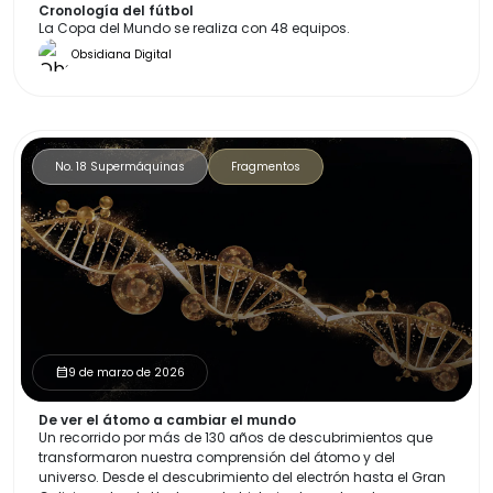
Cronología del fútbol
La Copa del Mundo se realiza con 48 equipos.
Obsidiana Digital
No. 18 Supermáquinas
Fragmentos
9 de marzo de 2026
calendar_month
De ver el átomo a cambiar el mundo
Un recorrido por más de 130 años de descubrimientos que
transformaron nuestra comprensión del átomo y del
universo. Desde el descubrimiento del electrón hasta el Gran