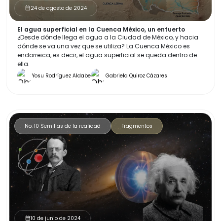
24 de agosto de 2024
calendar_month
El agua superficial en la Cuenca México, un entuerto
¿Desde dónde llega el agua a la Ciudad de México, y hacia
dónde se va una vez que se utiliza? La Cuenca México es
endorreica, es decir, el agua superficial se queda dentro de
ella.
Yosu Rodríguez Aldabe
Gabriela Quiroz Cázares
No. 10 Semillas de la realidad
Fragmentos
10 de junio de 2024
calendar_month