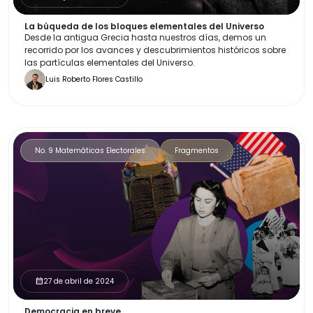
La búqueda de los bloques elementales del Universo
Desde la antigua Grecia hasta nuestros días, demos un
recorrido por los avances y descubrimientos históricos sobre
las partículas elementales del Universo.
Luis Roberto Flores Castillo
No. 9 Matemáticas Electorales
Fragmentos
27 de abril de 2024
calendar_month
Democracia en breve