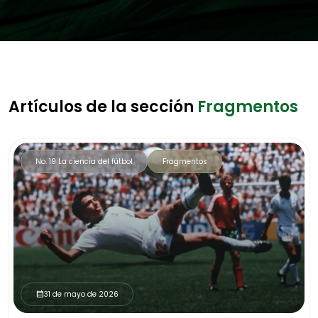
Artículos de la sección
Fragmentos
No. 19 La ciencia del fútbol
Fragmentos
31 de mayo de 2026
calendar_month