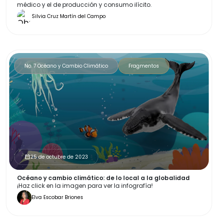
médico y el de producción y consumo ilícito.
Silvia Cruz Martín del Campo
No. 7 Océano y Cambio Climático
Fragmentos
25 de octubre de 2023
calendar_month
Océano y cambio climático: de lo local a la globalidad
¡Haz click en la imagen para ver la infografía!
Elva Escobar Briones