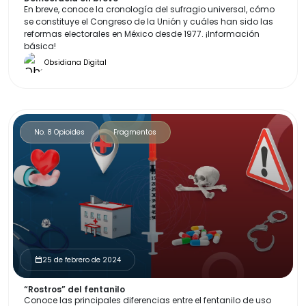
En breve, conoce la cronología del sufragio universal, cómo
se constituye el Congreso de la Unión y cuáles han sido las
reformas electorales en México desde 1977. ¡Información
básica!
Obsidiana Digital
No. 8 Opioides
Fragmentos
25 de febrero de 2024
calendar_month
“Rostros” del fentanilo
Conoce las principales diferencias entre el fentanilo de uso