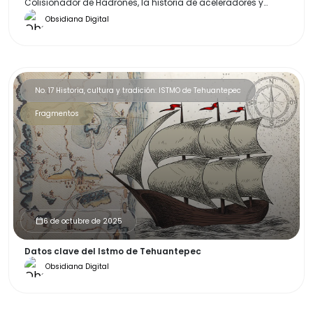
Colisionador de Hadrones, la historia de aceleradores y
detectores muestra cómo estas supermáquinas impulsan
Obsidiana Digital
avances científicos y aplicaciones que hoy impactan la
medicina, la tecnología y la vida cotidiana.
No. 17 Historia, cultura y tradición: ISTMO de Tehuantepec
Fragmentos
6 de octubre de 2025
calendar_month
Datos clave del Istmo de Tehuantepec
Obsidiana Digital