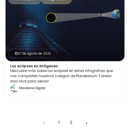
27 de agosto de 2023
calendar_month
Los eclipses en imágenes
Descubre más sobre los eclipses en estas infografías que
nos comparten nuestros colegas de Planetarium Torreón.
¡Haz click para verlas!
Obsidiana Digital
‹
›
1
2