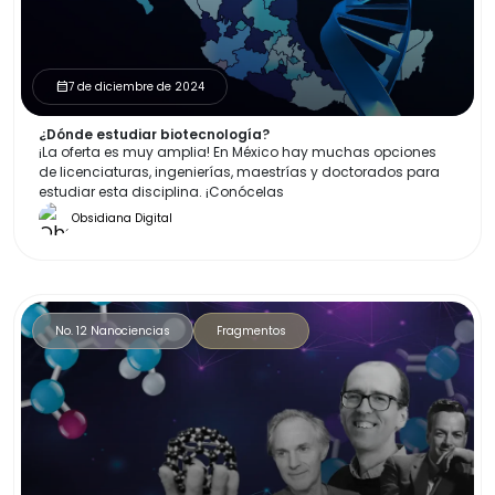
7 de diciembre de 2024
calendar_month
¿Dónde estudiar biotecnología?
¡La oferta es muy amplia! En México hay muchas opciones
de licenciaturas, ingenierías, maestrías y doctorados para
estudiar esta disciplina. ¡Conócelas
Obsidiana Digital
No. 12 Nanociencias
Fragmentos