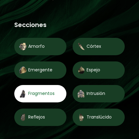
Secciones
Amorfo
Córtex
Emergente
Espejo
Fragmentos
Intrusión
Reflejos
Translúcido