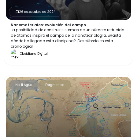
26 de octubre de 2024
calendar_month
Nanomateriales: evolución del campo
La posibilidad de construir sistemas de un número reducido
de átomos inspiró el campo de la nanotecnología. ¿Hasta
dónde ha llegado esta disciplina? ¡Descúbrelo en esta
cronología!
Obsidiana Digital
No. 11 Agua
Fragmentos