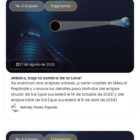
No. 6 Eclipses
Fragmentos
27 de agosto de 2023
calendar_month
¡México, bajo la sombra de la Luna!
Se avecinan dos eclipses solares, ¡y serán visibles en México!
Prepárate y conoce los detalles para disfrutar del eclipse
anular de Sol (que sucederá el 14 de octubre de 2023) y del
eclipse total de Sol (que sucederá el 8 de abril de 2024).
Nahiely Flores-Fajardo
No. 6 Eclipses
Fragmentos