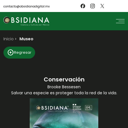
contacto@obsidianadigital.mx
Inicio
search
Museo
Inicio
arrow_circle_left
Regresar
Nosotros
Revistas
Científicos
Blog
Biblioteca
Conservación
Museo
Brooke Bessesen
Salvar una especie es proteger toda la red de la vida.