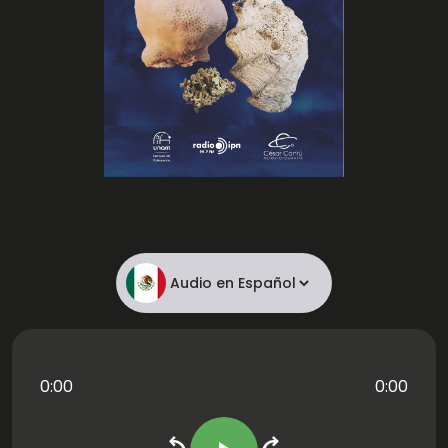
chevron_left
chevron_right
0:00
0:00