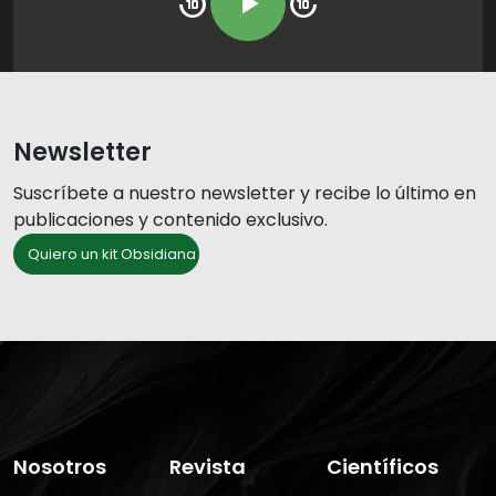
replay_10
play_arrow
forward_10
Newsletter
Suscríbete a nuestro newsletter y recibe lo último en
publicaciones y contenido exclusivo.
Quiero un kit Obsidiana
Nosotros
Revista
Científicos