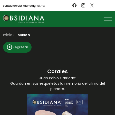
contacto@obsidianadigital.mx
Inicio
search
Museo
Inicio
arrow_circle_left
Regresar
Nosotros
Revistas
Científicos
Blog
Biblioteca
Corales
Museo
Juan Pablo Carricart
Guardan en sus esqueletos la memoria del clima del
planeta.