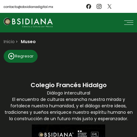
contacto@obsidianadigital.mx
Inicio
search
Museo
Inicio
arrow_circle_left
Regresar
Nosotros
Revistas
Científicos
Blog
Biblioteca
Colegio Francés Hidalgo
Museo
Diálogo intercultural
El encuentro de culturas ensancha nuestra mirada y
fortalece nuestra humanidad, y el diálogo entre ideas,
tradiciones y sueños enriquece nuestro espíritu humano en
la construcción de un futuro más justo y esperanzador.