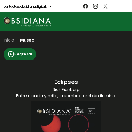
contacto@obsidianadigital.mx
Inicio
search
Museo
Inicio
arrow_circle_left
Regresar
Nosotros
Revistas
Científicos
Blog
Biblioteca
Eclipses
Museo
Rick Fienberg
Entre ciencia y mito, la sombra también ilumina.