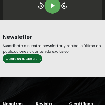
replay_10
play_arrow
forward_10
Newsletter
Suscríbete a nuestro newsletter y recibe lo último en
publicaciones y contenido exclusivo.
Quiero un kit Obsidiana
Nosotros
Revista
Científicos