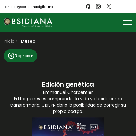
contacto@obsidianadigital.mx
Inicio
search
Museo
Inicio
arrow_circle_left
Regresar
Nosotros
Revistas
Científicos
Blog
Biblioteca
Edición genética
Museo
Emmanuel Charpentier
Editar genes es comprender la vida y decidir cómo
transformarla; CRISPR abrió la posibilidad de corregir su
propio código.