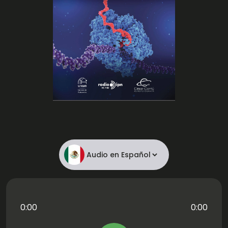
chevron_left
chevron_right
0:00
0:00