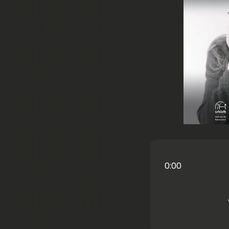
chevron_left
0:00
r