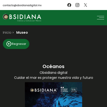
contacto@obsidianadigital.mx
Inicio
search
Museo
Inicio
arrow_circle_left
Regresar
Nosotros
Revistas
Científicos
Blog
Biblioteca
Océanos
Museo
Obsidiana digital
Cuidar el mar es proteger nuestra vida y futuro