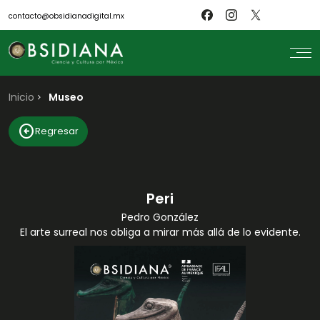
contacto@obsidianadigital.mx
Inicio
search
Museo
Inicio
arrow_circle_left
Regresar
Nosotros
Revistas
Científicos
Blog
Biblioteca
Peri
Museo
Pedro González
El arte surreal nos obliga a mirar más allá de lo evidente.