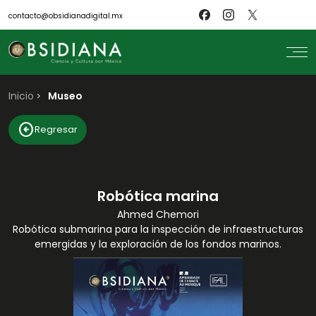
contacto@obsidianadigital.mx
Inicio
search
Museo
Inicio
arrow_circle_left
Regresar
Nosotros
Revistas
Científicos
Blog
Biblioteca
Robótica marina
Museo
Ahmed Chemori
Robótica submarina para la inspección de infraestructuras
emergidas y la exploración de los fondos marinos.