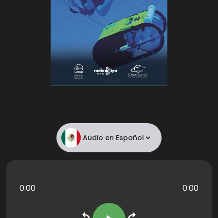
chevron_left
chevron_right
0:00
0:00