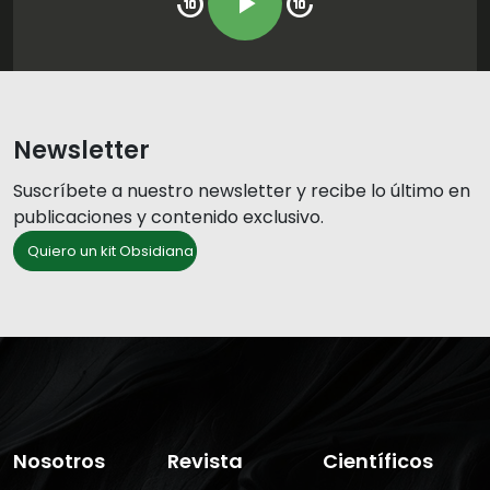
replay_10
play_arrow
forward_10
Newsletter
Suscríbete a nuestro newsletter y recibe lo último en
publicaciones y contenido exclusivo.
Quiero un kit Obsidiana
Nosotros
Revista
Científicos