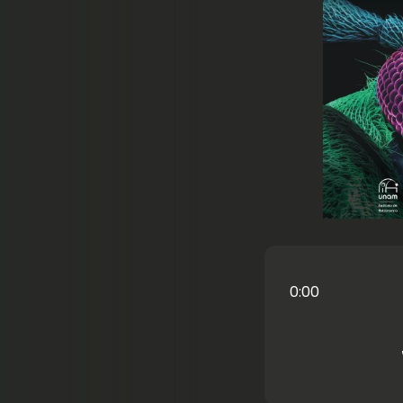
chevron_left
0:00
r