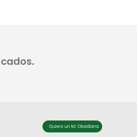
icados.
Quiero un kit Obsidiana