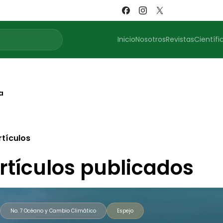
Inicio
Nosotros
Revistas
Científi
a
rtículos
rtículos publicados
No. 7 Océano y Cambio Climático
Espejo