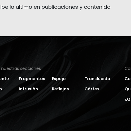
ibe lo último en publicaciones y contenido
a nuestras secciones
Co
ente
Fragmentos
Espejo
Translúcido
Co
o
Intrusión
Reflejos
Córtex
Qu
¿Q