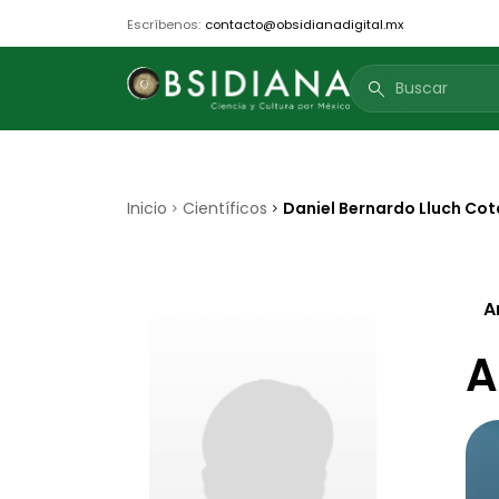
Escríbenos:
contacto@obsidianadigital.mx
search
Inicio
Científicos
Daniel Bernardo Lluch Cot
A
A