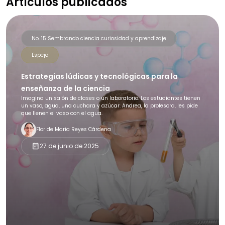
Artículos publicados
No. 15 Sembrando ciencia curiosidad y aprendizaje
Espejo
Estrategias lúdicas y tecnológicas para la
enseñanza de la ciencia
Imagina un salón de clases o un laboratorio. Los estudiantes tienen
un vaso, agua, una cuchara y azúcar. Andrea, la profesora, les pide
que llenen el vaso con el agua.
Flor de Maria Reyes Cárdena
calendar_month
27 de junio de 2025