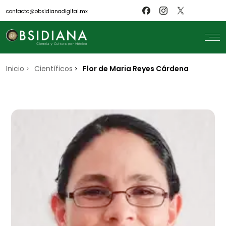
contacto@obsidianadigital.mx
Inicio
search
Científicos
Flor de Maria Reyes Cárdena
Inicio
Nosotros
Revistas
Científicos
Blog
Biblioteca
Museo