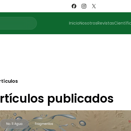
Inicio
Nosotros
Revistas
Científi
rtículos
rtículos publicados
No. 11 Agua
Fragmentos