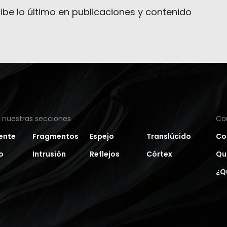
ibe lo último en publicaciones y contenido
a nuestras secciones
Co
ente
Fragmentos
Espejo
Translúcido
Co
o
Intrusión
Reflejos
Córtex
Qu
¿Q