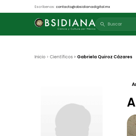
Escríbenos:
contacto@obsidianadigital.mx
search
Inicio
Científicos
Gabriela Quiroz Cázares
A
A