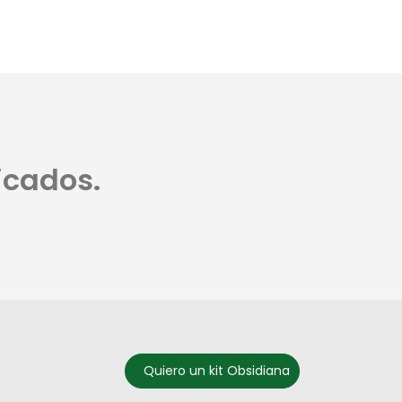
icados.
Quiero un kit Obsidiana