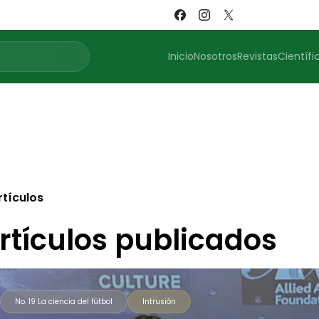
Inicio
Nosotros
Revistas
Científi
rtículos
rtículos publicados
No. 19 La ciencia del fútbol
Intrusión