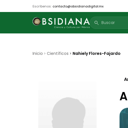
Escríbenos:
contacto@obsidianadigital.mx
search
Inicio
Científicos
Nahiely Flores-Fajardo
A
A