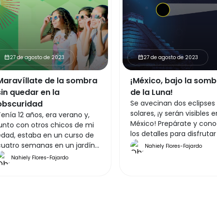
27 de agosto de 2023
27 de agosto de 2023
calendar_month
calendar_month
Maravíllate de la sombra
¡México, bajo la somb
sin quedar en la
de la Luna!
obscuridad
Se avecinan dos eclipses
solares, ¡y serán visibles e
enía 12 años, era verano y,
México! Prepárate y con
unto con otros chicos de mi
los detalles para disfrutar
edad, estaba en un curso de
eclipse anular de Sol (qu
cuatro semanas en un jardín
Nahiely Flores-Fajardo
sucederá el 14 de octubr
enorme al norte de la Ciudad
Nahiely Flores-Fajardo
2023) y del eclipse total 
de México. No recuerdo haber
(que sucederá el 8 de abr
sabido hasta ese momento
2024).
ada sobre el espectáculo del
ue sería testigo. Cerca de
edio día nos repartieron
unos cartoncitos con algo