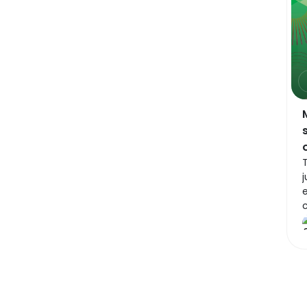
T
j
n
q
m