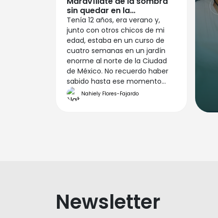
Maravíllate de la sombra
sin quedar en la
obscuridad
Tenía 12 años, era verano y,
junto con otros chicos de mi
edad, estaba en un curso de
cuatro semanas en un jardín
enorme al norte de la Ciudad
de México. No recuerdo haber
sabido hasta ese momento
nada sobre el espectáculo del
Nahiely Flores-Fajardo
que sería testigo. Cerca de
medio día nos repartieron unos
cartoncitos con algo que
parecía un papel metálico para
observar un fenómeno
astronómico maravilloso: un
eclipse de Sol.
Newsletter