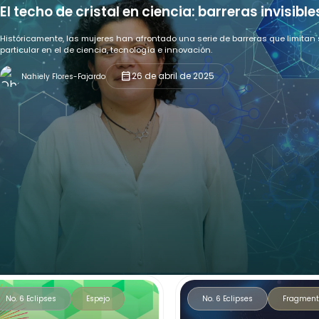
El techo de cristal en ciencia: barreras invisibl
Históricamente, las mujeres han afrontado una serie de barreras que limitan 
particular en el de ciencia, tecnología e innovación.
calendar_month
26 de abril de 2025
Nahiely Flores-Fajardo
No. 6 Eclipses
Espejo
No. 6 Eclipses
Fragment