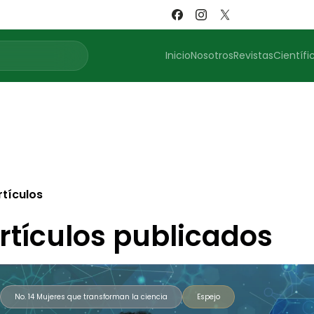
Inicio
Nosotros
Revistas
Científi
rtículos
rtículos publicados
No. 14 Mujeres que transforman la ciencia
Espejo