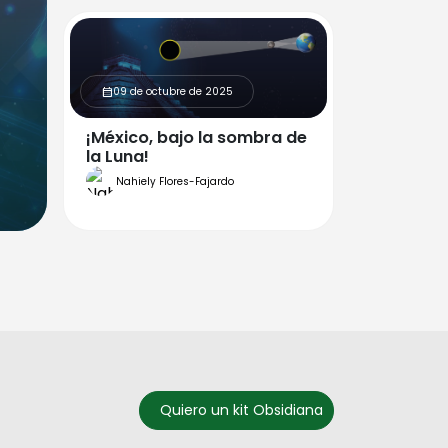
09 de octubre de 2025
calendar_month
¡México, bajo la sombra de
la Luna!
Nahiely Flores-Fajardo
Quiero un kit Obsidiana