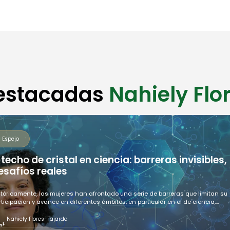
que parecía un papel
metálico para observar un
fenómeno astronómico
aravilloso: un eclipse de Sol.
destacadas
Nahiely Flo
Espejo
l techo de cristal en ciencia: barreras invisibles,
esafíos reales
stóricamente, las mujeres han afrontado una serie de barreras que limitan su
rticipación y avance en diferentes ámbitos, en particular en el de ciencia,
cnología e innovación.
Nahiely Flores-Fajardo