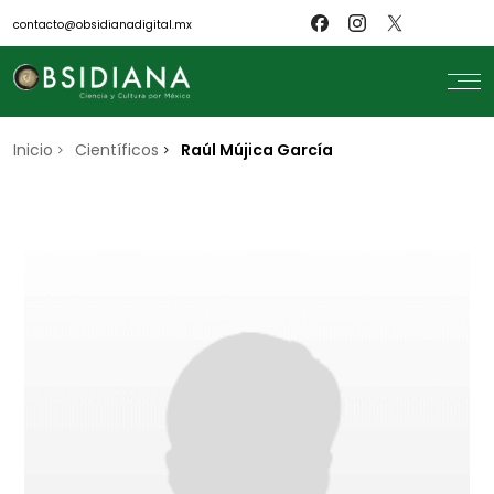
contacto@obsidianadigital.mx
Inicio
search
Científicos
Raúl Mújica García
Inicio
Nosotros
Revistas
Científicos
Blog
Biblioteca
Museo