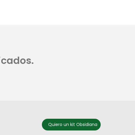
icados.
Quiero un kit Obsidiana