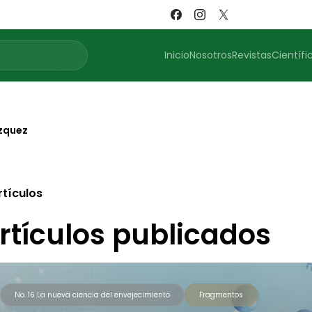
Inicio
Nosotros
Revistas
Científi
zquez
rtículos
rtículos publicados
No. 16 La nueva ciencia del envejecimiento
Fragmentos