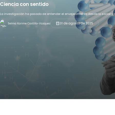
Ciencia con sentido
La investigación ha pasado de entender el envejecimiento desde lo social y clí
calendar_month
31 de agosto de 2025
Selma Karime Castillo-Vazquez