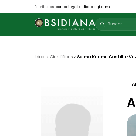
Escríbenos:
contacto@obsidianadigital.mx
search
Inicio
Científicos
Selma Karime Castillo-Va
A
A