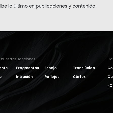
ibe lo último en publicaciones y contenido
a nuestras secciones
Co
ente
Fragmentos
Espejo
Translúcido
Co
o
Intrusión
Reflejos
Córtex
Qu
¿Q