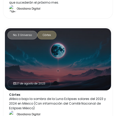
que sucederán el próximo mes.
Obsidiana Digital
No. 3 Universo
Córtex
27 de agosto de 2023
calendar_month
Córtex
¡México bajo la sombra de la Luna Eclipses solares del 2023 y
2024 en México (Con información del Comité Nacional de
Eclipses México)
Obsidiana Digital