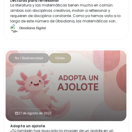
Lecturas para reflexionar
La literatura y las matemáticas tienen mucho en común:
ambas son disciplinas creativas, invitan a reflexionar y
requieren de disciplina constante. Como ya hemos visto a lo
largo de este número de Obsidiana, las matemáticas son
pieza clave para nuestro progreso como especie; son
Obsidiana Digital
necesarias y muy apasionantes.
No. 1 Biodiversidad
Córtex
27 de agosto de 2023
calendar_month
Adopta un ajolote
¿Tú también has buscado la imagen de un ajolote en un