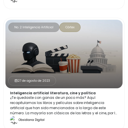
No. 2 Inteligencia Artificial
Córtex
27 de agosto de 2023
calendar_month
Inteligencia artificial literatura, cine y política
¿Te quedaste con ganas de un poco más? Aquí
recapitulamos los libros y películas sobre inteligencia
artificial que han sido mencionados a lo largo de este
número. La mayoría son clásicos de las letras y el cine, por lo
que te sugerimos preparar palomitas o tu bebida favorita, ¡y
Obsidiana Digital
a disfrutar!