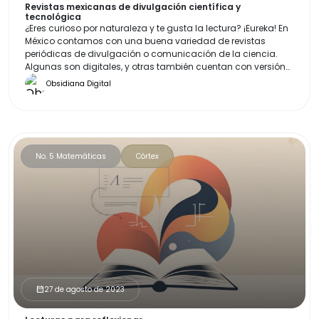
Revistas mexicanas de divulgación científica y
tecnológica
¿Eres curioso por naturaleza y te gusta la lectura? ¡Eureka! En
México contamos con una buena variedad de revistas
periódicas de divulgación o comunicación de la ciencia.
Algunas son digitales, y otras también cuentan con versión
impresa y las puedes conseguir en tu puesto de periódicos.
Obsidiana Digital
¡Pásale a leer!
No. 5 Matemáticas
Córtex
27 de agosto de 2023
calendar_month