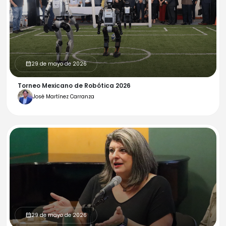
29 de mayo de 2026
calendar_month
Torneo Mexicano de Robótica 2026
José Martínez Carranza
29 de mayo de 2026
calendar_month