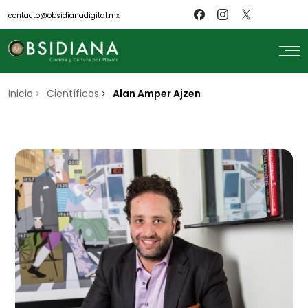
contacto@obsidianadigital.mx
Inicio
search
Científicos
Alan Amper Ajzen
Inicio
Nosotros
Revistas
Científicos
Blog
Biblioteca
Museo