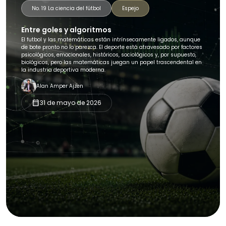
No. 19 La ciencia del fútbol
Espejo
Entre goles y algoritmos
El futbol y las matemáticas están intrínsecamente ligados, aunque
de bote pronto no lo parezca. El deporte está atravesado por factores
psicológicos, emocionales, históricos, sociológicos y, por supuesto,
biológicos, pero las matemáticas juegan un papel trascendental en
la industria deportiva moderna.
Alan Amper Ajzen
calendar_month
31 de mayo de 2026