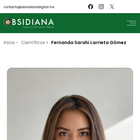
contacto@obsidianadigital.mx
Inicio
search
Científicos
Fernanda Sarahi Larrieta Gómez
Inicio
Nosotros
Revistas
Científicos
Blog
Biblioteca
Museo