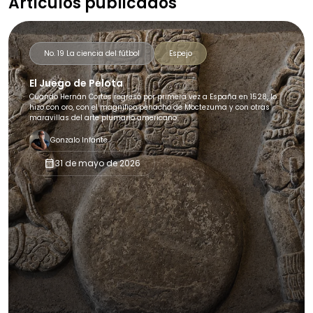
Artículos publicados
No. 19 La ciencia del fútbol
Espejo
El Juego de Pelota
Cuando Hernán Cortés regresó por primera vez a España en 1528, lo
hizo con oro, con el magnífico penacho de Moctezuma y con otras
maravillas del arte plumario americano.
Gonzalo Infante
calendar_month
31 de mayo de 2026