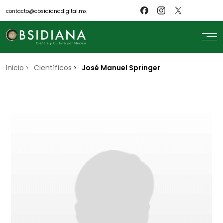
contacto@obsidianadigital.mx
Inicio
search
Científicos
José Manuel Springer
Inicio
Nosotros
Revistas
Científicos
Blog
Biblioteca
Museo