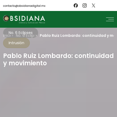
contacto@obsidianadigital.mx
No. 6 Eclipses
Inicio
search
No. 6 Eclipses
Pablo Ruiz Lombardo: continuidad y mo
Intrusión
Inicio
Nosotros
Revistas
Pablo Ruiz Lombardo: continuidad
Científicos
y movimiento
Blog
Biblioteca
Museo