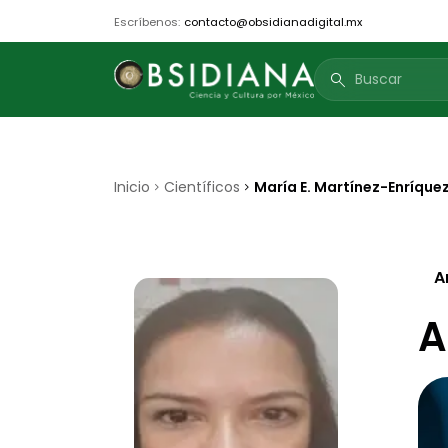
Escríbenos:
contacto@obsidianadigital.mx
search
Inicio
Científicos
María E. Martínez-Enríque
A
A