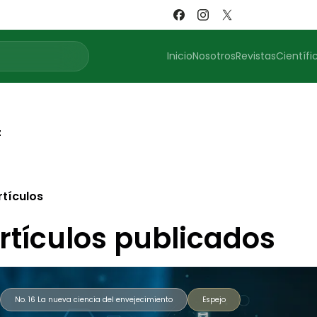
Inicio
Nosotros
Revistas
Científi
z
rtículos
rtículos publicados
No. 16 La nueva ciencia del envejecimiento
Espejo