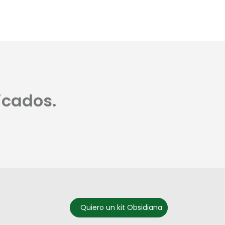
icados.
Quiero un kit Obsidiana