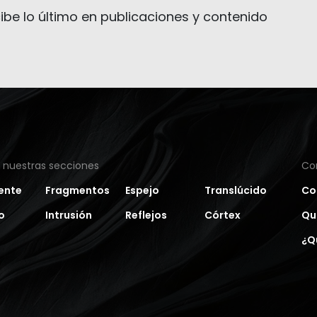
ibe lo último en publicaciones y contenido
a nuestras secciones
Co
ente
Fragmentos
Espejo
Translúcido
Co
o
Intrusión
Reflejos
Córtex
Qu
¿Q