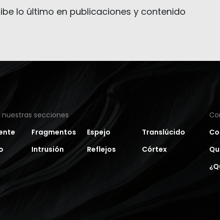
ibe lo último en publicaciones y contenido
a nuestras secciones
Co
ente
Fragmentos
Espejo
Translúcido
Co
o
Intrusión
Reflejos
Córtex
Qu
¿Q