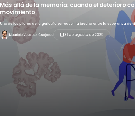
Más allá de la memoria: cuando el deterioro co
movimiento
Uno de los pilares de la geriatría es reducir la brecha entre la esperanza de 
calendar_month
31 de agosto de 2025
Mauricio Vazquez-Guajardo