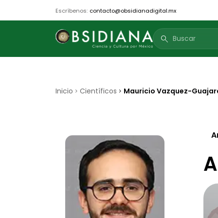
Escríbenos:
contacto@obsidianadigital.mx
search
Inicio
Científicos
Mauricio Vazquez-Guaja
A
A