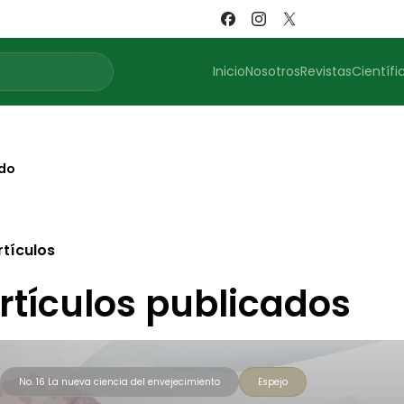
Inicio
Nosotros
Revistas
Científi
rdo
rtículos
rtículos publicados
No. 16 La nueva ciencia del envejecimiento
Espejo