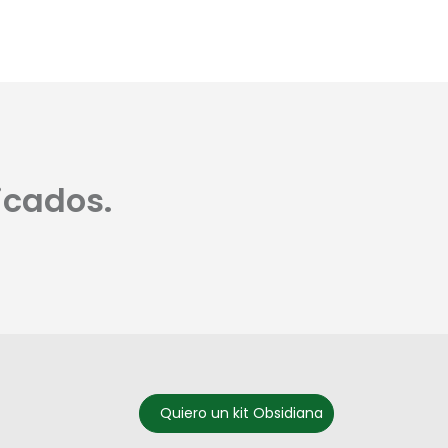
icados.
Quiero un kit Obsidiana