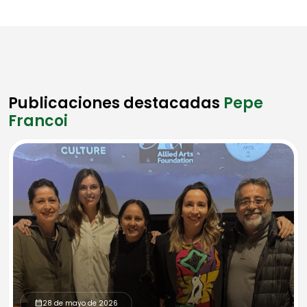
Publicaciones destacadas
Pepe
Francoi
28 de mayo de 2026
calendar_month