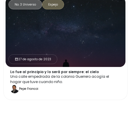
No. 3 Universo
Espejo
27 de agosto de 2023
calendar_month
Lo fue al principio y lo será por siempre: el cielo
Una calle empedrada de la colonia Guerrero acogía el
hogar que tuve cuando niño.
Pepe Francoi