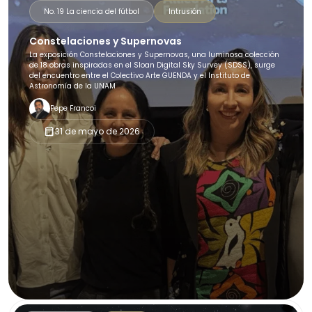
No. 19 La ciencia del fútbol
Intrusión
Constelaciones y Supernovas
La exposición Constelaciones y Supernovas, una luminosa colección
de 18 obras inspiradas en el Sloan Digital Sky Survey (SDSS), surge
del encuentro entre el Colectivo Arte GUENDA y el Instituto de
Astronomía de la UNAM
Pepe Francoi
calendar_month
31 de mayo de 2026