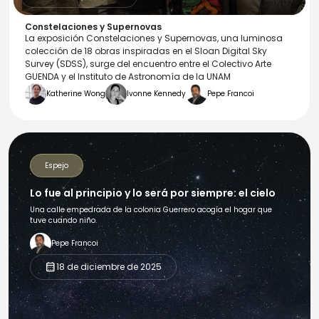
Constelaciones y Supernovas
La exposición Constelaciones y Supernovas, una luminosa
colección de 18 obras inspiradas en el Sloan Digital Sky
Survey (SDSS), surge del encuentro entre el Colectivo Arte
GUENDA y el Instituto de Astronomía de la UNAM
Katherine Wong
Ivonne Kennedy
Pepe Francoi
Espejo
Lo fue al principio y lo será por siempre: el cielo
Una calle empedrada de la colonia Guerrero acogía el hogar que
tuve cuando niño.
Pepe Francoi
calendar_month
18 de diciembre de 2025