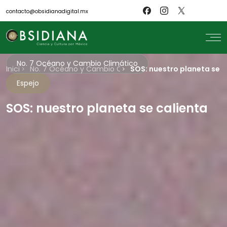
contacto@obsidianadigital.mx
No. 7 Océano y Cambio Climático
Inicio
search
No. 7 Océano y Cambio Climático
SOS: nuestro planeta se c
Espejo
Inicio
Nosotros
Revistas
SOS: nuestro planeta se calienta
Científicos
Blog
Biblioteca
Museo