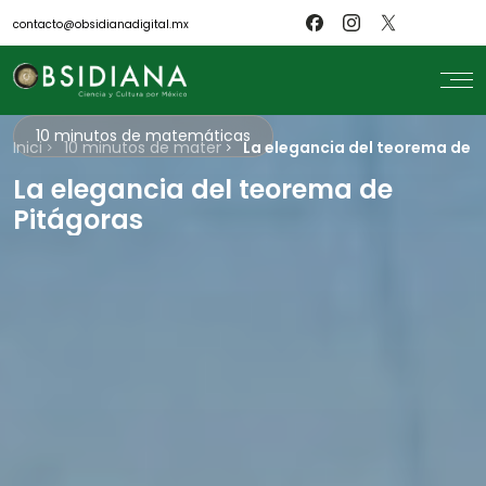
contacto@obsidianadigital.mx
10 minutos de matemáticas
Inicio
search
10 minutos de matemáticas
La elegancia del teorema de 
La elegancia del teorema de
Inicio
Nosotros
Pitágoras
Revistas
Científicos
Blog
Biblioteca
Museo