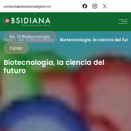
contacto@obsidianadigital.mx
No. 13 Biotecnología
Inicio
search
No. 13 Biotecnología
Biotecnología, la ciencia del fut
Espejo
Inicio
Nosotros
Revistas
Biotecnología, la ciencia del
Científicos
futuro
Blog
Biblioteca
Museo