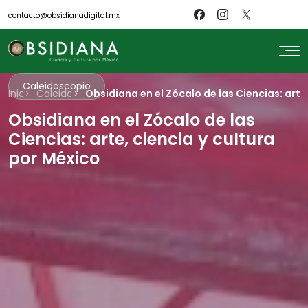
contacto@obsidianadigital.mx
Caleidoscopio
Inicio
search
Caleidoscopio
Obsidiana en el Zócalo de las Ciencias: arte
Obsidiana en el Zócalo de las
Inicio
Nosotros
Ciencias: arte, ciencia y cultura
Revistas
Científicos
por México
Blog
Biblioteca
Museo