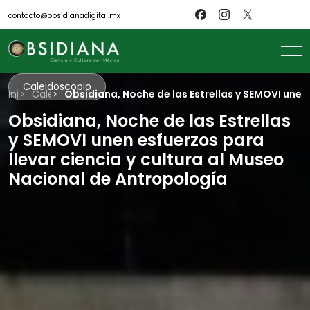
contacto@obsidianadigital.mx
Caleidoscopio
Inicio
search
Caleidoscopio
Obsidiana, Noche de las Estrellas y SEMOVI unen
Obsidiana, Noche de las Estrellas
Inicio
Nosotros
y SEMOVI unen esfuerzos para
Revistas
Científicos
llevar ciencia y cultura al Museo
Blog
Nacional de Antropología
Biblioteca
Museo