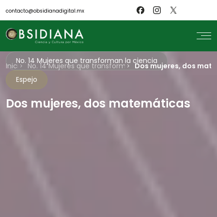
contacto@obsidianadigital.mx
No. 14 Mujeres que transforman la ciencia
Inicio
search
No. 14 Mujeres que transforman la ciencia
Dos mujeres, dos mat
Espejo
Inicio
Nosotros
Revistas
Dos mujeres, dos matemáticas
Científicos
Blog
Biblioteca
Museo