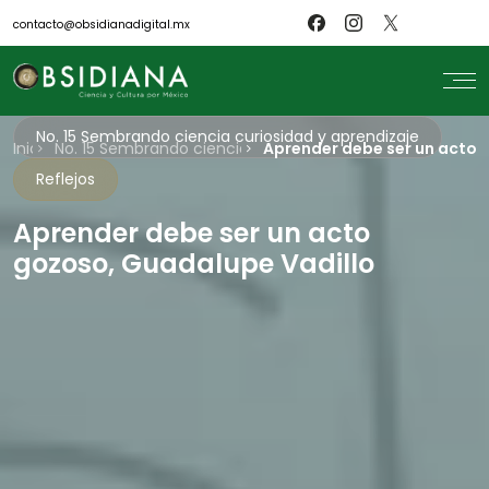
contacto@obsidianadigital.mx
No. 15 Sembrando ciencia curiosidad y aprendizaje
Inicio
search
No. 15 Sembrando ciencia curiosidad y aprendizaje
Aprender debe ser un acto 
Reflejos
Inicio
Nosotros
Revistas
Aprender debe ser un acto
Científicos
gozoso, Guadalupe Vadillo
Blog
Biblioteca
Museo