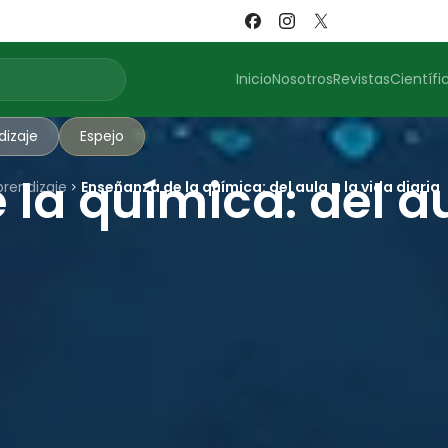
Inicio
Nosotros
Revistas
Científi
dizaje
Espejo
la química: del au
prendizaje
Enseñanza de la química: del aula a la vida diaria