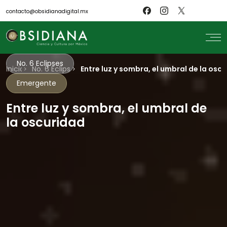
contacto@obsidianadigital.mx
No. 6 Eclipses
Inicio
search
No. 6 Eclipses
Entre luz y sombra, el umbral de la osc
Emergente
Inicio
Nosotros
Revistas
Entre luz y sombra, el umbral de
Científicos
la oscuridad
Blog
Biblioteca
Museo