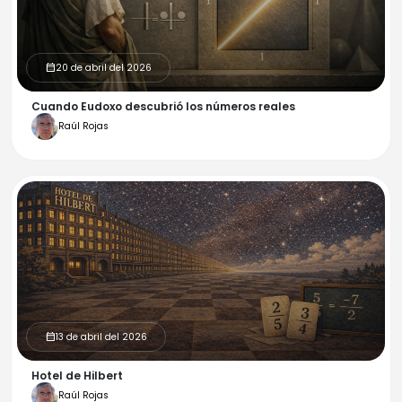
20 de abril del 2026
calendar_month
Cuando Eudoxo descubrió los números reales
Raúl Rojas
13 de abril del 2026
calendar_month
Hotel de Hilbert
Raúl Rojas