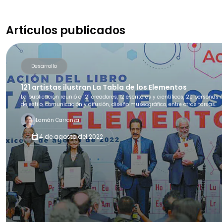
Artículos publicados
Desarrollo
121 artistas ilustran La Tabla de los Elementos
La publicación reunió a 121 creadores, 12 escritores y científicos, 20 personas 
de estilo, comunicación y difusión, diseño museográfico, entre otras tareas.
Lamán Carranza
calendar_month
4 de agosto del 2022