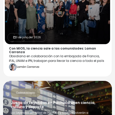
3 de julio del 2026
calendar_month
Con MIOS, la ciencia sale a las comunidades: Laman
Carranza
Obsidiana en colaboración con la embajada de Francia,
IFAL, UNAM e IPN, trabajan para llevar la ciencia a todo el país
Lamán Carranza
Caleidoscopio
Juego de Leyendas en Pachuca unen ciencia,
cultura y deporte
Las Leyendas del fútbol de Pachuca y América volverán a