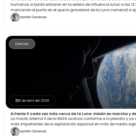
humanos a bordo entraron en la esfera de influencia lunar a las 12:37
marcando el punto en el que la gravedad de la Luna comenzó a ej
de la Tierra.
Lamán Carranza
Ciencias
6 de abril del 2026
calendar_month
Artemis II cada vez más cerca de la Luna: misión en marcha y de
La misión Artemis II de la NASA avanza conforme a lo previsto y ya 
más importantes de la exploración espacial en más de medio sigl
Lamán Carranza