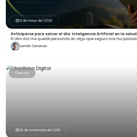
21 de mayo del 2026
calendar_month
Anticiparse para salvar el día: Inteligencia Artificial en la salu
El otro día me quedé pensando en algo que seguro nos ha pasado
Lamán Carranza
Ciencias
26 de noviembre del 2018
calendar_month