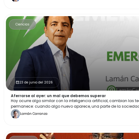
Ciencias
23 de junio del 2026
calendar_month
Aferrarse al ayer: un mal que debemos superar
Hoy ocurre algo similar con la inteligencia artificial, cambian las 
permanece: cuando algo nuevo aparece, una parte de la sociedad
Lamán Carranza