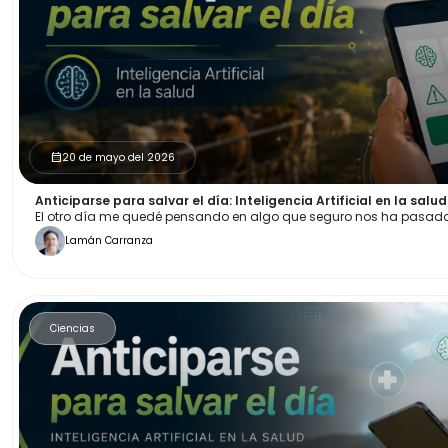
20 de mayo del 2026
calendar_month
Anticiparse para salvar el día: Inteligencia Artificial en la salud
El otro día me quedé pensando en algo que seguro nos ha pasado
Lamán Carranza
Ciencias