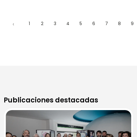
‹
1
2
3
4
5
6
7
8
9
Publicaciones destacadas