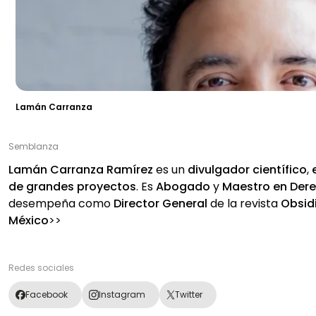
Lamán Carranza
Semblanza
Lamán Carranza Ramírez
es un
divulgador científico
,
de grandes proyectos
. Es
Abogado
y
Maestro en Der
desempeña como
Director General
de la revista
Obsidi
México
>>
Redes sociales
Facebook
Instagram
Twitter