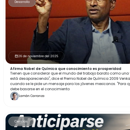
Desarrollo
26 de noviembre del 2025
calendar_month
Afirma Nobel de Química que conocimiento es prosperidad
Tienen que considerar que el mundo del trabajo barato como un
está desapareciendo", dice el Premio Nobel de Química 2009 Ven
cuando se le pide un mensaje para los jóvenes mexicanos. "Para 
debe basarse en el conocimiento
Lamán Carranza
Ciencias