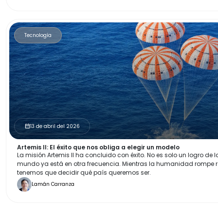
Tecnología
13 de abril del 2026
calendar_month
Artemis II: El éxito que nos obliga a elegir un modelo
La misión Artemis II ha concluido con éxito. No es solo un logro de l
mundo ya está en otra frecuencia. Mientras la humanidad rompe r
tenemos que decidir qué país queremos ser.
Lamán Carranza