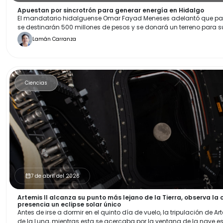
Apuestan por sincrotrón para generar energía en Hidalgo
El mandatario hidalguense Omar Fayad Meneses adelantó que para i
se destinarán 500 millones de pesos y se donará un terreno para 
Lamán Carranza
Ciencias
7 de abril del 2026
calendar_month
Artemis II alcanza su punto más lejano de la Tierra, observa la 
presencia un eclipse solar único
Antes de irse a dormir en el quinto día de vuelo, la tripulación de A
de la Luna, mientras esta se acercaba por la ventana de la nave esp