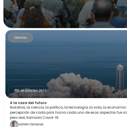
Ciencias
8 de junio del 2020
calendar_month
A la caza del futuro
Nosotros, la ciencia, la política, la tecnología, la vida, la economí
percepción de cada país hacia cada uno de esos aspectos fue sac
pero real, llamado Covid-19.
Lamán Carranza