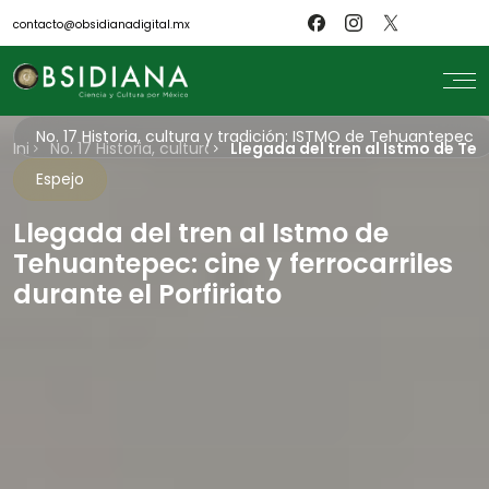
contacto@obsidianadigital.mx
No. 17 Historia, cultura y tradición: ISTMO de Tehuantepec
Inicio
search
No. 17 Historia, cultura y tradición: ISTMO de Tehuantepec
Llegada del tren al Istmo de Teh
Espejo
Inicio
Nosotros
Revistas
Llegada del tren al Istmo de
Científicos
Tehuantepec: cine y ferrocarriles
Blog
Biblioteca
durante el Porfiriato
Museo