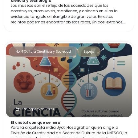
ciencia y tecnología
Los museos son el reflejo de las sociedades que los
construyen, promueven, mantienen, y colocan en ellos la
evidencia tangible o intangible de gran valor. En estos
recintos podemos encontrar objetos raros, únicos, extraños,
de peso histórico, o incluso curiosos. Todas estas
colecciones que se traducen a su vez en historias y
conceptos, nos dan también identidad y pertenencia como
comunidad.
No. 4 Cultura Científica y Sociedad
Espejo
27 de agosto de 2023
calendar_month
El cristal con que se mira
Para la arquitecta india Jyoti Hosagrahar, quien dirige la
División de Creatividad del Sector de Cultura de la UNESCO, la