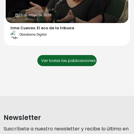
29 de mayo de 2026
calendar_month
Irma Cuevas: El eco de la tribuna
Obsidiana Digital
Ver todas las públicaciones
Newsletter
Suscríbete a nuestro newsletter y recibe lo último en