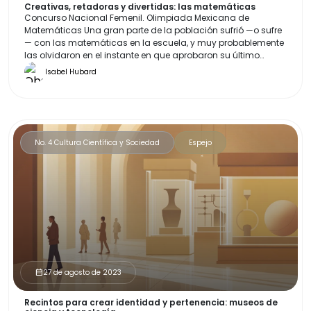
Creativas, retadoras y divertidas: las matemáticas
Concurso Nacional Femenil. Olimpiada Mexicana de
Matemáticas Una gran parte de la población sufrió —o sufre
— con las matemáticas en la escuela, y muy probablemente
las olvidaron en el instante en que aprobaron su último
examen. Se suele pensar que son áridas, mecánicas y
Isabel Hubard
aburridas. En la Olimpiada Mexicana de Matemáticas (OMM)
nos dedicamos a acercarlas de formas creativas, retadoras
y divertidas a la niñez y juventud de nuestro país.
No. 4 Cultura Científica y Sociedad
Espejo
27 de agosto de 2023
calendar_month
Recintos para crear identidad y pertenencia: museos de