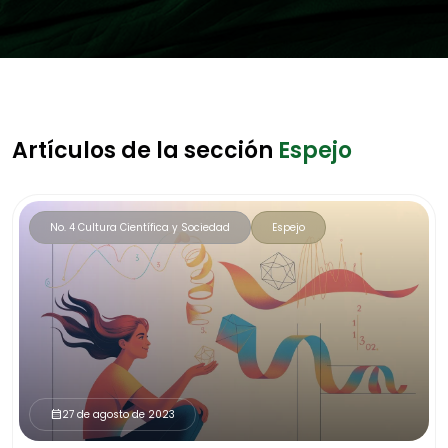
Artículos de la sección
Espejo
No. 4 Cultura Científica y Sociedad
Espejo
27 de agosto de 2023
calendar_month