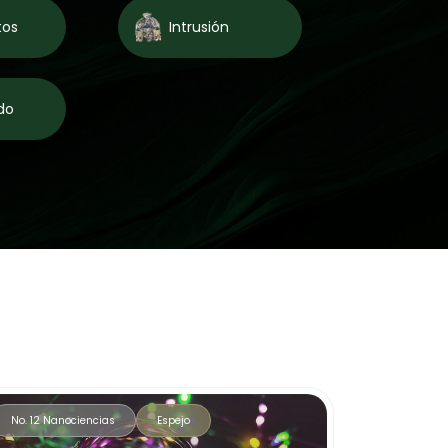
tos
Intrusión
do
No. 12 Nanociencias
Espejo