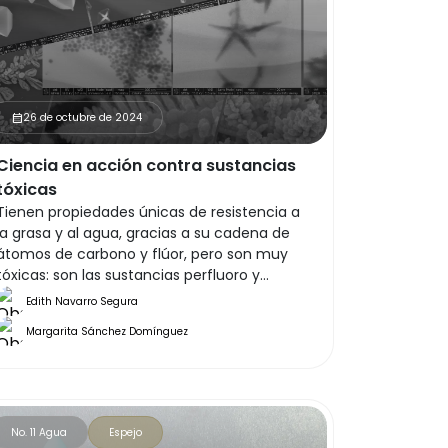
26 de octubre de 2024
calendar_month
Ciencia en acción contra sustancias
tóxicas
Tienen propiedades únicas de resistencia a
la grasa y al agua, gracias a su cadena de
átomos de carbono y flúor, pero son muy
tóxicas: son las sustancias perfluoro y
polifluoroalquiladas (PFAS, por sus siglas en
Edith Navarro Segura
inglés). Como el enlace carbono-flúor es
Margarita Sánchez Domínguez
extremadamente fuerte, las PFAS no se
degradan de manera natural y permanecen
en el medio ambiente por muchísimos años,
de ahí el mote “forever chemicals” o
“químicos para siempre”. La persistencia es
No. 11 Agua
Espejo
percibida como una propiedad menos