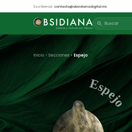
Escríbenos:
contacto@obsidianadigital.mx
search
Inicio
Secciones
Espejo
Espejo