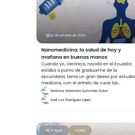
26 de octubre de 2024
calendar_month
Nanomedicina: la salud de hoy y
mañana en buenas manos
Cuando yo, Verónica, nacida en el Ecuador,
estaba a punto de graduarme de la
secundaria, tenía un gran deseo por estudia
medicina, con el anhelo de curar las
enfermedades de la gente. Luché mucho
Verónica Alexandra Quilumba Dutan
por un lugar para ingresar a esta carrera en
José Luis Rodríguez López
una universidad pública, pero éramos tanto
estudiantes con la misma aspiración y la
competencia era tan dura, que ese sueño
parecía escaparse de mis manos.
No. 11 Agua
Espejo