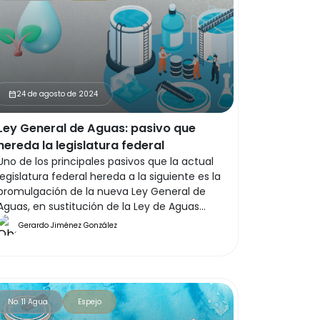
peligrosa que la toxicidad, pero a mediano y
largo plazo es un factor crítico para que los
problemas de contaminación se salgan de
control1 (ver Figura 1).
24 de agosto de 2024
calendar_month
Ley General de Aguas: pasivo que
hereda la legislatura federal
Uno de los principales pasivos que la actual
legislatura federal hereda a la siguiente es la
promulgación de la nueva Ley General de
Aguas, en sustitución de la Ley de Aguas
Nacionales de 1992.
Gerardo Jiménez González
No. 11 Agua
Espejo