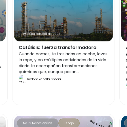
26 de octubre de 2024
calendar_month
Catálisis: fuerza transformadora
Cuando comes, te trasladas en coche, lavas
la ropa, y en múltiples actividades de la vida
diaria te acompañan transformaciones
s
químicas que, aunque pasan
desapercibidas, son fundamentales para tu
Rodolfo Zanella Specia
bienestar, desarrollo y, en ciertos casos, para
la supervivencia. Muchos de estos procesos
son promovidos por catalizadores,
sustancias que aceleran una reacción
química sin ser consumidas en el proceso.
No. 12 Nanociencias
Espejo