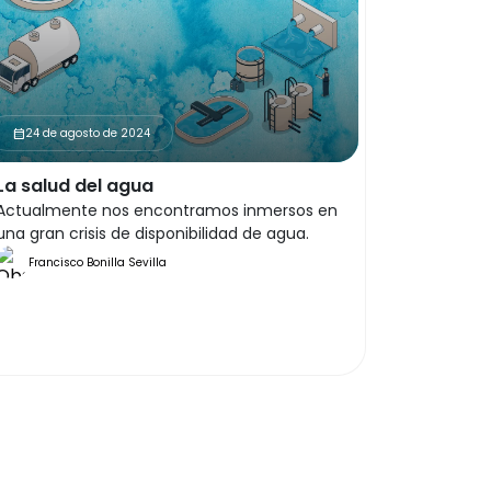
24 de agosto de 2024
calendar_month
La salud del agua
Actualmente nos encontramos inmersos en
una gran crisis de disponibilidad de agua.
Francisco Bonilla Sevilla