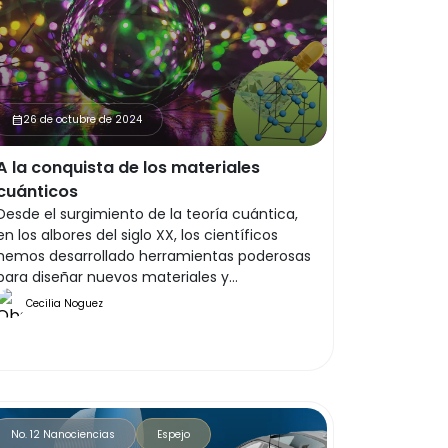
26 de octubre de 2024
calendar_month
A la conquista de los materiales
cuánticos
Desde el surgimiento de la teoría cuántica,
en los albores del siglo XX, los científicos
hemos desarrollado herramientas poderosas
para diseñar nuevos materiales y
dispositivos, sistemas que no existen en la
Cecilia Noguez
naturaleza pero que se delinean a partir de
su conocimiento, como las lámparas de LED,
esas fuentes de luz con color y potencia
muy bien definidas (ver Figura 1). ¿Cómo lo
logramos?
No. 12 Nanociencias
Espejo