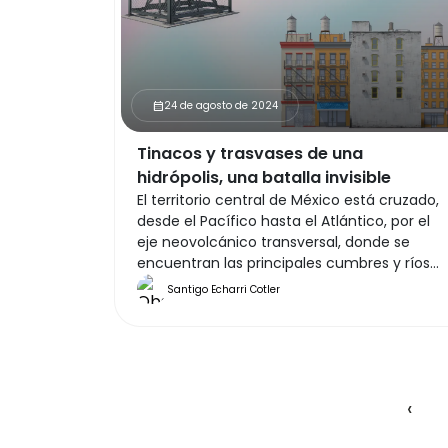
24 de agosto de 2024
calendar_month
Tinacos y trasvases de una
hidrópolis, una batalla invisible
El territorio central de México está cruzado,
desde el Pacífico hasta el Atlántico, por el
eje neovolcánico transversal, donde se
encuentran las principales cumbres y ríos
del país.
Santigo Echarri Cotler
‹