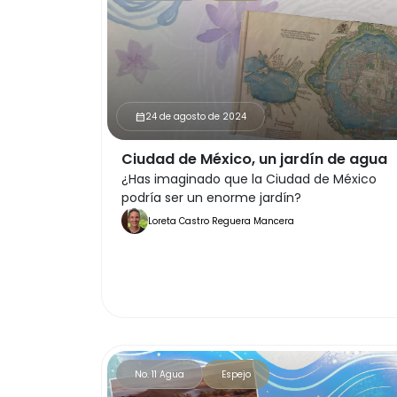
24 de agosto de 2024
calendar_month
Ciudad de México, un jardín de agua
¿Has imaginado que la Ciudad de México
podría ser un enorme jardín?
Loreta Castro Reguera Mancera
No. 11 Agua
Espejo