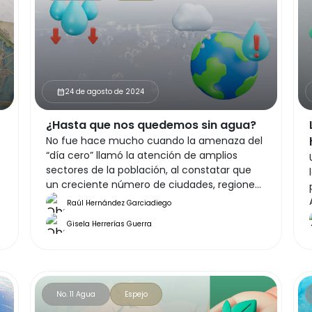
24 de agosto de 2024
calendar_month
¿Hasta que nos quedemos sin agua?
No fue hace mucho cuando la amenaza del
“día cero” llamó la atención de amplios
sectores de la población, al constatar que
un creciente número de ciudades, regiones
y países ya se han quedado sin agua.
Raúl Hernández Garciadiego
Gisela Herrerías Guerra
No. 11 Agua
Espejo