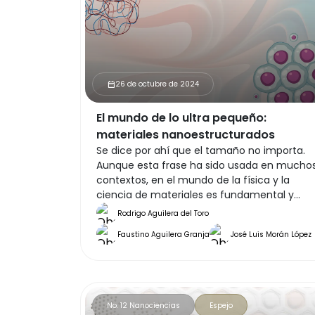
26 de octubre de 2024
calendar_month
El mundo de lo ultra pequeño:
materiales nanoestructurados
Se dice por ahí que el tamaño no importa.
Aunque esta frase ha sido usada en mucho
contextos, en el mundo de la física y la
ciencia de materiales es fundamental y
adquiere una relevancia infinita.
Rodrigo Aguilera del Toro
Empecemos por la fascinación que siempre
Faustino Aguilera Granja
José Luis Morán López
hemos tenido por lo diminuto, no solo en la
literatura y televisión, sino también en la
ciencia.
No. 12 Nanociencias
Espejo