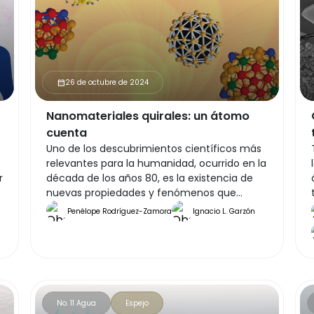
dispositivos y desempeña un papel crucial
en su velocidad.
26 de octubre de 2024
calendar_month
Nanomateriales quirales: un átomo
cuenta
Uno de los descubrimientos científicos más
relevantes para la humanidad, ocurrido en la
r
década de los años 80, es la existencia de
nuevas propiedades y fenómenos que
suceden en la materia, a escala
Penélope Rodríguez-Zamora
Ignacio L. Garzón
nanométrica. 1 nanómetro (nm) equivale a
s
la millonésima parte de 1 milímetro; en esta
escala, los nanomateriales (de tamaño
entre 0.5 y 100 nm) están compuestos de
un número finito de átomos, entre 10 y 10
millones.
No. 11 Agua
Espejo