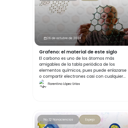
26 de octubre de 2024
calendar_month
Grafeno: el material de este siglo
El carbono es uno de los átomos más
amigables de la tabla periódica de los
elementos químicos, pues puede enlazarse
o compartir electrones casi con cualquier
otro elemento, y es la base de la química
Florentino López Urías
orgánica.
No. 12 Nanociencias
Espejo