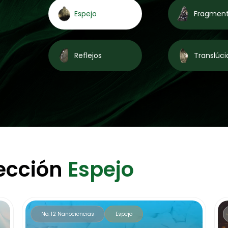
Espejo
Fragmen
Reflejos
Translúci
sección
Espejo
No. 12 Nanociencias
Espejo