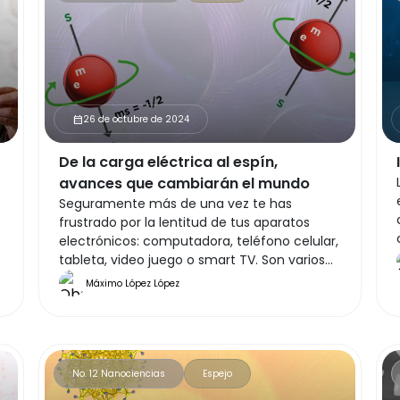
26 de octubre de 2024
calendar_month
De la carga eléctrica al espín,
avances que cambiarán el mundo
Seguramente más de una vez te has
frustrado por la lentitud de tus aparatos
electrónicos: computadora, teléfono celular,
tableta, video juego o smart TV. Son varios
los factores que pueden ocasionarla, como
Máximo López López
hardware obsoleto, memoria llena, software
desactualizado, configuración y ajustes
inapropiados. Enfoquemos nuestra atención
en el hardware, especialmente en la unidad
central de procesamiento (CPU, por sus
No. 12 Nanociencias
Espejo
siglas en inglés), que es el “cerebro” de estos