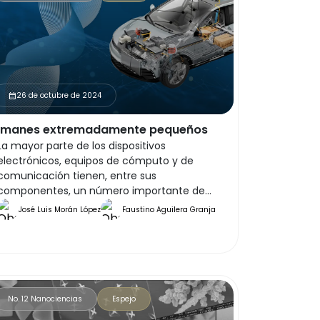
26 de octubre de 2024
calendar_month
Imanes extremadamente pequeños
La mayor parte de los dispositivos
electrónicos, equipos de cómputo y de
comunicación tienen, entre sus
componentes, un número importante de
imanes que realizan diversas funciones. La
José Luis Morán López
Faustino Aguilera Granja
miniaturización de los equipos electrónicos y
el desarrollo de enormes capacidades para
almacenar datos se debe a sistemas
magnéticos con dimensiones diminutas.
No. 12 Nanociencias
Espejo