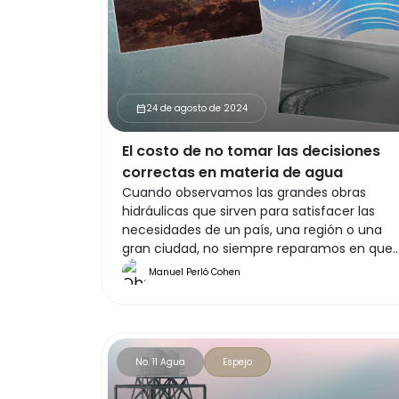
24 de agosto de 2024
calendar_month
El costo de no tomar las decisiones
correctas en materia de agua
Cuando observamos las grandes obras
hidráulicas que sirven para satisfacer las
necesidades de un país, una región o una
gran ciudad, no siempre reparamos en que
detrás de ellas se encuentran las decisiones
Manuel Perló Cohen
de algún gobernante o equipo de técnicos
que adoptaron la determinación de llevar a
cabo su construcción.
No. 11 Agua
Espejo